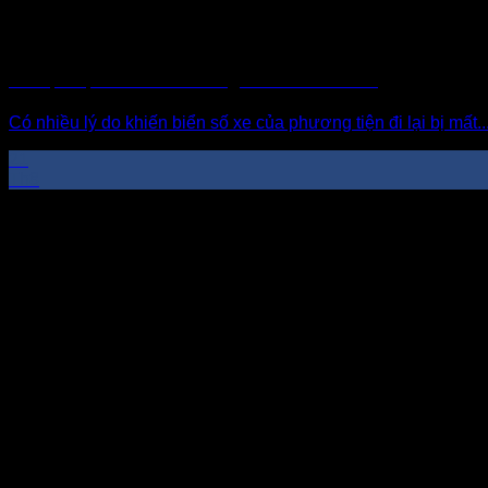
Thủ Tục Cấp Mới Biển Số Xe Máy, Ô Tô Như Thế Nào?
Có nhiều lý do khiến biển số xe của phương tiện đi lại bị mất..
21
Th8