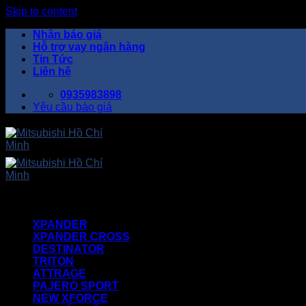
Skip to content
Nhận báo giá
Hỗ trợ vay ngân hàng
Tin Tức
Liên hệ
0935983898
Yêu cầu báo giá
XPANDER
XPANDER CROSS
DESTINATOR
TRITON
ATTRAGE
PAJERO SPORT
NEW XFORCE