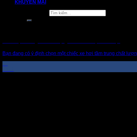
KHUYẾN MÃI
Tìm kiếm:
Giới Thiệu 7 Dòng Xe 7 Chỗ Rộng Rãi Giá Rẻ Được Ưa Chuộng
Bạn đang có ý định chọn một chiếc xe hơi tầm trung chất lượng
11
Th12