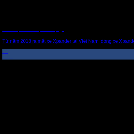
Giá xe Xpander cũ qua sử dụng?
Từ năm 2018 ra mắt xe Xpander tại Việt Nam, dòng xe Xpander 
04
Th11