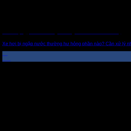
Xe Hơi Bị Ngập Nước Thường Hư Hỏng Phần Nào Và Cách Xử Lý
Xe hơi bị ngập nước thường hư hỏng phần nào? Cần xử lý như
25
Th8