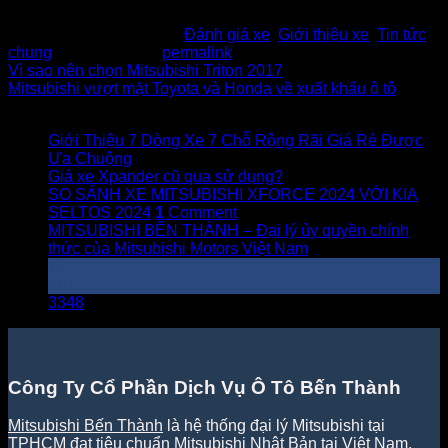
This entry was posted in
Đánh giá xe
,
Giới thiệu xe
,
Tin tức
chung
. Bookmark the
permalink
.
Vì sao nên chọn Mitsubishi Triton 2017
Mitsubishi vượt mặt Toyota và Honda về xuất khẩu ô tô
Bài viết mới
Giới Thiệu 7 Dòng Xe 7 Chỗ Rộng Rãi Giá Rẻ Được
Ưa Chuộng
Giá xe Xpander cũ qua sử dụng?
SO SÁNH XE MITSUBISHI XFORCE 2024 VỚI KIA
SELTOS 2024
1
Comment
MITSUBISHI BẾN THÀNH – Đại lý ủy quyền chính
thức của Mitsubishi Motors Việt Nam
12
Th1
3348
Công Ty Cổ Phần Dịch Vụ Ô Tô Bến Thành
Mitsubishi Bến Thành
là hệ thống đại lý Mitsubishi tại
TPHCM đạt tiêu chuẩn Mitsubishi Nhật Bản tại Việt Nam.