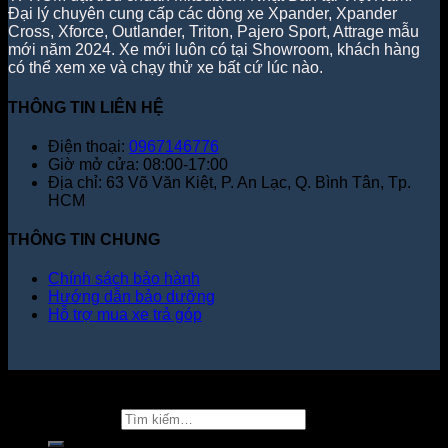
Đại lý chuyên cung cấp các dòng xe Xpander, Xpander
Cross, Xforce, Outlander, Triton, Pajero Sport, Attrage mẫu
mới năm 2024. Xe mới luôn có tại Showroom, khách hàng
có thể xem xe và chạy thử xe bất cứ lúc nào.
THÔNG TIN LIÊN HỆ
Điện thoại:
0967146776
Giờ mở cửa: 08:00-17:00
Địa chỉ: 63 Võ Văn Kiệt, P. An Lạc, Q. Bình Tân, Tp.
HCM
THÔNG TIN CHUNG
Chính sách bảo hành
Hướng dẫn bảo dưỡng
Hỗ trợ mua xe trả góp
Copyright 2026 ©
Tìm kiếm: